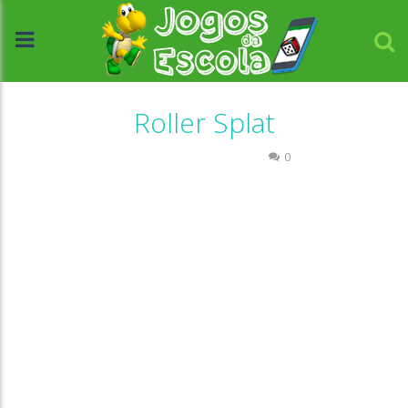
Roller Splat
Labirinto
Passatempo
0
//