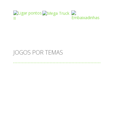
Play
Play
Play
Play
Play
Play
JOGOS POR TEMAS
Play
Play
Play
adição
alfabeto
Android
animais
associar
atenção
atividade
atividades
atividades de matemática
blocos
bola
bolas
caminhos
carro
carros
caça-palavras
ciências
ciências da natureza
coelho
colorir
completar
conectar