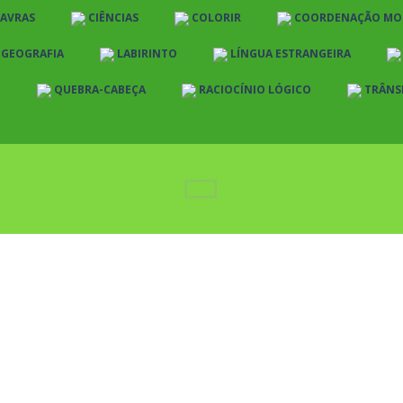
LAVRAS
CIÊNCIAS
COLORIR
COORDENAÇÃO MO
E GEOGRAFIA
LABIRINTO
LÍNGUA ESTRANGEIRA
O
QUEBRA-CABEÇA
RACIOCÍNIO LÓGICO
TRÂNS