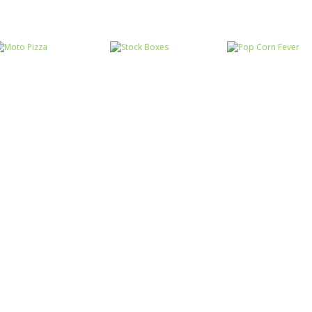
Coordenação
Motora
Coordenação
Coordenação
Ball Balance
Motora
Motora
Challenge
Chute no alvo
Yeti Sensation
Coordenação
Coordenação
Coordenação
Motora
Motora
Motora
Moto Pizza
Stock Boxes
Pop Corn Fever