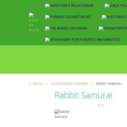
ASSOCIAR E RELACIONAR
CAÇA-PA
FORMAS GEOMÉTRICAS
HISTÓRIA 
PALAVRAS CRUZADAS
PASSATEMP
ATIVIDADES PORTUGUÊS E MATEMÁTICA
INÍCIO
/
COORDENAÇÃO MOTORA
/
RABBIT SAMURAI
Rabbit Samurai
Coordenação Motora
0