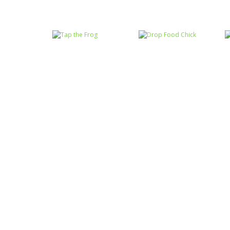
Coordenação
Coordenação
Motora
Motora
Labirinto do
Não toque no
Mouse
vermelho
Coordenação
Coordenação
Motora
Motora
Tap the Frog
Drop Food Chick