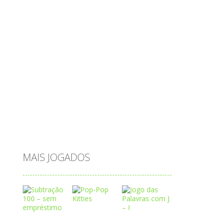
ovos
palavras
Papai Noel
passatempo
peixes
português
princesas
problemas
prova brasil
páscoa
quebra-cabeça
quiz
raciocínio
relacionar
roupas
saeb
saltar
sequência
sistema
subtração
sílabas
tabuada
tabuleiro
trânsito
vestir
vogais
água
MAIS JOGADOS