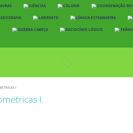
LAVRAS
CIÊNCIAS
COLORIR
COORDENAÇÃO MO
E GEOGRAFIA
LABIRINTO
LÍNGUA ESTRANGEIRA
O
QUEBRA-CABEÇA
RACIOCÍNIO LÓGICO
TRÂNS
ETRICAS I
metricas I