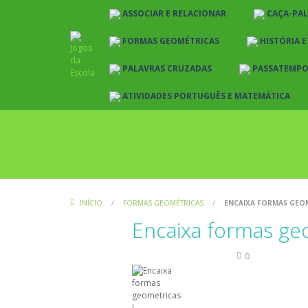
ASSOCIAR E RELACIONAR
CAÇA-PA
FORMAS GEOMÉTRICAS
HISTÓRIA 
PALAVRAS CRUZADAS
PASSATEMP
ATIVIDADES PORTUGUÊS E MATEMÁTICA
INÍCIO
/
FORMAS GEOMÉTRICAS
/
ENCAIXA FORMAS GEOM
Encaixa formas geo
Formas Geométricas
0