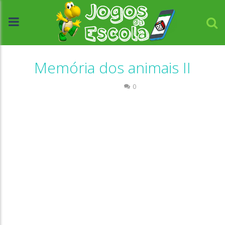
Memória dos animais II
Memória
0
//