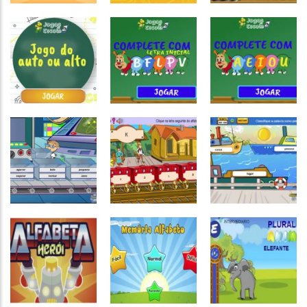
Atividades
Atividades
Escrita
Português e
Português e
Organizar
Matemática
Matemática
palavras Festa
Complete o
Completar
junina
alfabeto
com x ou ch – I
Atividades
Português e
Atividades
Atividades
Matemática
Português e
Português e
Completar
Matemática
Matemática
Jogo do alto
com letra
Completar
ou auto
inicial I
com vogais I
Escrita
Brincando
Escrita
Que letra vem
com
Escrita
Isto é aquilo
depois
substantivos