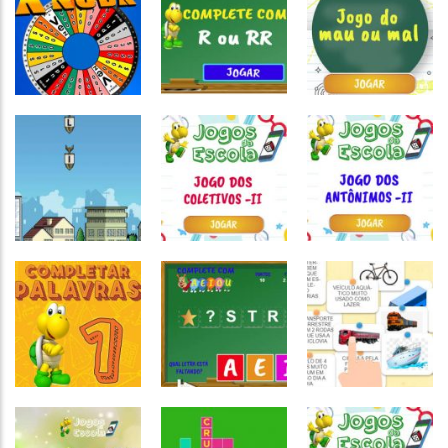
Português e
Português e
Português e
Matemática
Matemática
Matemática
Completar
Completar
Jogo dos
com g ou j – I
com S ou SS – I
sinônimos II
Atividades
Português e
Atividades
Matemática
Português e
Completar
Matemática
com R ou RR –
Jogo do mau
Escrita
Roda a roda
I
ou mal
Atividades
Atividades
Português e
Português e
Escrita
Matemática
Matemática
Letras
Jogo dos
Jogo dos
bombas
coletivos II
antônimos II
Atividades
Atividades
Português e
Português e