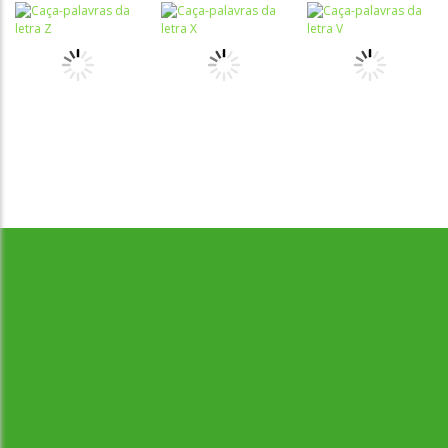
Caça-palavras
Caça-palavras
Caça-palavras
Caça-palavras
Caça palavras
Caça Palavras
da letra R
em inglês
Diário
Caça-palavras
Caça-palavras
Caça-palavras
Desenvolvido por Jogos da Escola | sitejogosdaescola@gmail.com
Caça-palavras
Caça-palavras
Caça-palavras
da letra Z
da letra X
da letra V