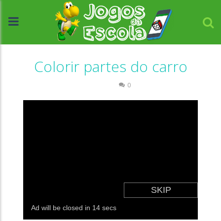
Colorir partes do carro
Colorir
0
//