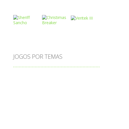
Play
Play
Play
Play
Play
Play
o
JOGOS POR TEMAS
Play
Play
Play
adição
alfabeto
Android
animais
associar
atenção
atividade
cia
atividades
atividades de matemática
blocos
bola
bolas
caminhos
carro
carros
caça-palavras
ciências
ciências da natureza
coelho