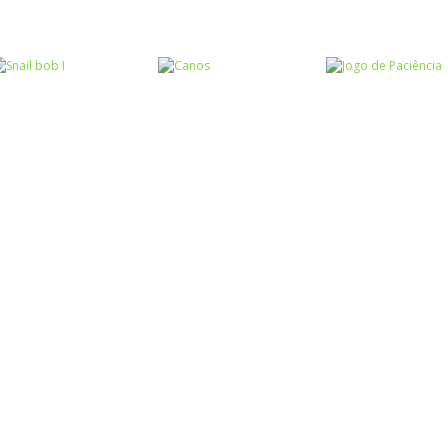
Raciocínio Lógico
Raciocínio Lógico
Raciocínio Lógic
Flow Mania
Doctor Acorn 2
Parking Frenzy
Raciocínio Lógico
Raciocínio Lógico
Passatempo
Snail bob I
Canos
Jogo de Paciên