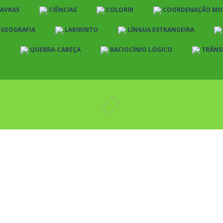
LAVRAS
CIÊNCIAS
COLORIR
COORDENAÇÃO MO
E GEOGRAFIA
LABIRINTO
LÍNGUA ESTRANGEIRA
O
QUEBRA-CABEÇA
RACIOCÍNIO LÓGICO
TRÂNS