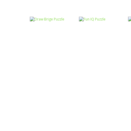
Raciocínio Lógico
Mahjong Connect
Raciocínio Lógico
Troca sapos
Fish World
Raciocínio Lógico
Draw Brige
Raciocínio Lógico
Puzzle
Fun IQ Puzzle