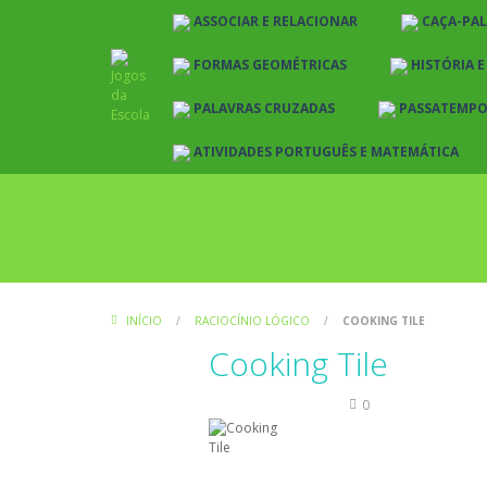
ASSOCIAR E RELACIONAR
CAÇA-PA
FORMAS GEOMÉTRICAS
HISTÓRIA 
PALAVRAS CRUZADAS
PASSATEMP
ATIVIDADES PORTUGUÊS E MATEMÁTICA
INÍCIO
/
RACIOCÍNIO LÓGICO
/
COOKING TILE
Cooking Tile
Raciocínio Lógico
0