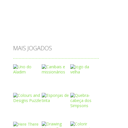
saltar
sequência
sistema
subtração
sílabas
tabuada
tabuleiro
trânsito
vestir
vogais
água
MAIS JOGADOS
Play
Play
Play