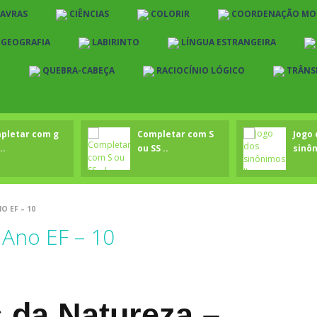
LAVRAS
CIÊNCIAS
COLORIR
COORDENAÇÃO MO
E GEOGRAFIA
LABIRINTO
LÍNGUA ESTRANGEIRA
O
QUEBRA-CABEÇA
RACIOCÍNIO LÓGICO
TRÂNS
pletar com g
Completar com S
Jogo 
..
ou SS ..
sinôn
O EF – 10
 Ano EF – 10
 da Natureza –