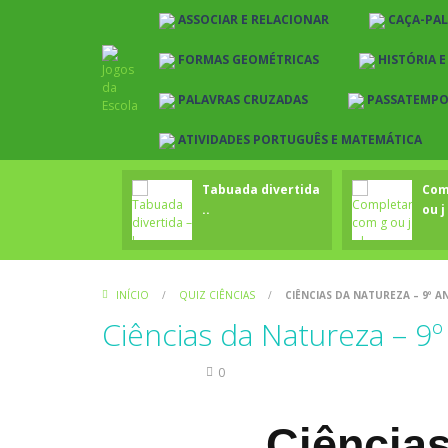
ASSOCIAR E RELACIONAR
CAÇA-PA
FORMAS GEOMÉTRICAS
HISTÓRIA 
PALAVRAS CRUZADAS
PASSATEMP
ATIVIDADES PORTUGUÊS E MATEMÁTICA
Tabuada divertida
Com
..
ou j 
INÍCIO
/
QUIZ CIÊNCIAS
/
CIÊNCIAS DA NATUREZA – 9º AN
Ciências da Natureza – 9º
Quiz Ciências
0
Ciências