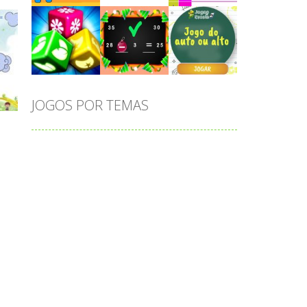
Play
Play
Play
JOGOS POR TEMAS
Play
Play
Play
adição
alfabeto
Android
animais
associar
atenção
atividade
atividades
atividades de matemática
blocos
bola
bolas
caminhos
carro
carros
caça-palavras
ciências
ciências da natureza
coelho
colorir
completar
conectar