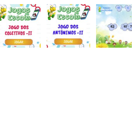
Atividades
Atividades
Português e
Português e
Matemática
Matemática
Números
Jogo dos
Completar com R
Calculadora
sinônimos II
ou RR – I
quebrada
Atividades
Atividades
Atividades
Português e
Português e
Português e
Matemática
Matemática
Matemática
Jogo dos
Jogo dos
Adição das
coletivos II
antônimos II
nuvens