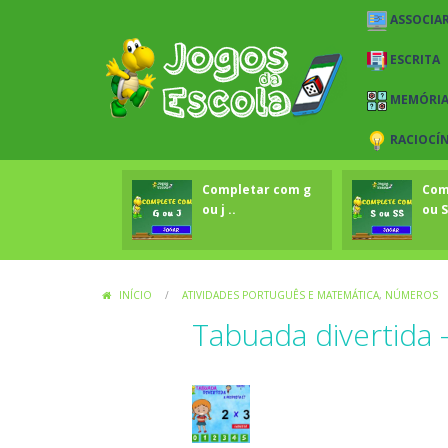
ASSOCIAR
ESCRITA
MEMÓRI
RACIOCÍ
Completar com g
Com
ou j ..
ou S
INÍCIO
/
ATIVIDADES PORTUGUÊS E MATEMÁTICA
,
NÚMEROS
Tabuada divertida –
Atividades Português e Matemática