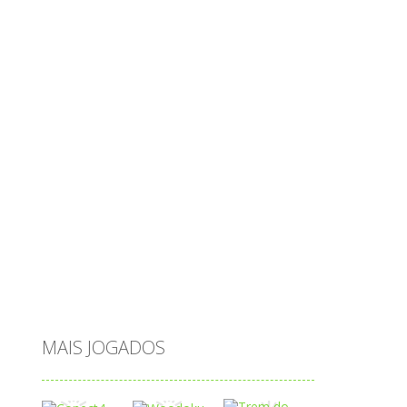
multiplicação
natal
números
objetos
obstáculos
operações
ovos
palavras
Papai Noel
passatempo
peixes
português
princesas
problemas
prova brasil
páscoa
quebra-cabeça
quiz
raciocínio
relacionar
roupas
saeb
saltar
sequência
sistema
subtração
sílabas
tabuada
tabuleiro
trânsito
vestir
vogais
água
MAIS JOGADOS