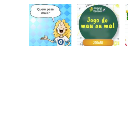
Atividades
Atividades
Português e
Português e
Matemática
Matemática
Completar com g
Completar com S
ou j – I
ou SS – I
Atividades
Português e
Matemática
Jogo do mau ou
Números
Quem pesa mais
mal