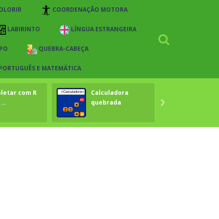
OLORIR
COORDENAÇÃO MOTORA
LABIRINTO
LÍNGUA ESTRANGEIRA
PO
QUEBRA-CABEÇA
 PORTUGUÊS E MATEMÁTICA
letar com R
Calculadora
Quem 
 ..
quebrada
