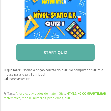
START QUIZ
O que fazer: Escolha a opção correta do quiz. No computador utilize o
mouse para jogar. Bom jogo!
Post Views:
151
Tags:
Android
,
atividades de matemática
,
HTML5
,
COMPARTILHAR
matemática
,
mobile
,
números
,
problemas
,
quiz