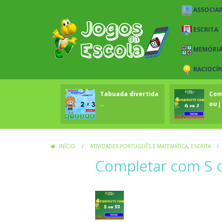
ASSOCIAR
ESCRITA
MEMÓRI
RACIOCÍ
Tabuada divertida
Com
..
ou j 
INÍCIO
/
ATIVIDADES PORTUGUÊS E MATEMÁTICA
,
ESCRITA
/
Completar com S o
Atividades Português e Matemática
E