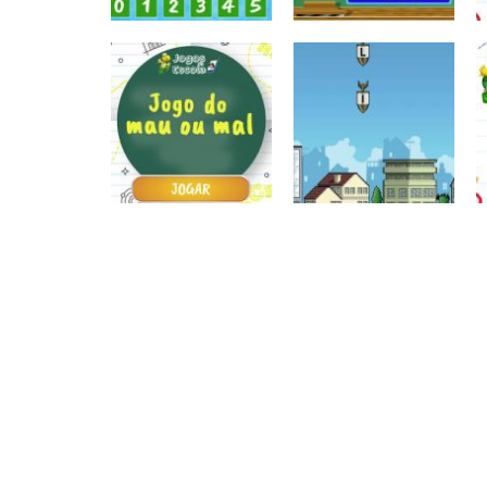
Atividades
Atividades
Português e
Português e
Matemática
Matemática
Tabuada
Completar com g
divertida – I
ou j – I
Atividades
Português e
Matemática
Jogo do mau ou
Escrita
mal
Letras bombas