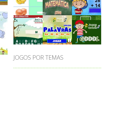
Play
Play
Play
 R
Play
Play
Play
JOGOS POR TEMAS
Play
Play
Play
adição
alfabeto
Android
animais
associar
atenção
atividade
atividades
atividades de matemática
blocos
bola
bolas
caminhos
carro
carros
caça-palavras
ciências
ciências da natureza
coelho