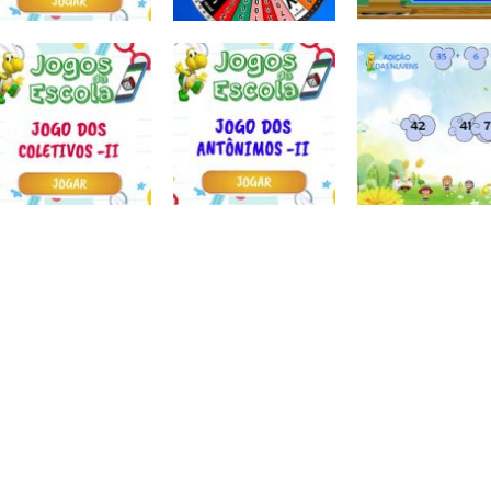
Atividades
Atividades
Português e
Português e
Matemática
Matemática
Jogo dos
Completar com
Escrita
sinônimos II
Roda a roda
ou RR – I
Atividades
Atividades
Atividades
Português e
Português e
Português e
Matemática
Matemática
Matemática
Jogo dos
Jogo dos
Adição das
coletivos II
antônimos II
nuvens