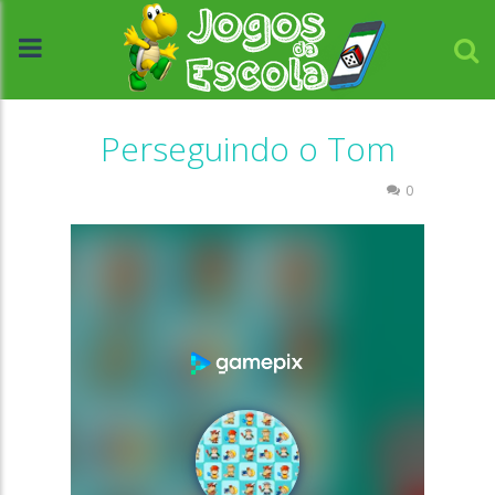
Perseguindo o Tom
Associar e Relacionar
Raciocínio Lógico
0
//