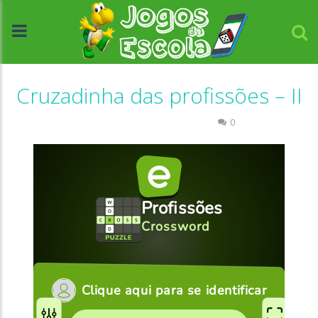
Cruzadinha das profissões – II
Escrita
Palavras Cruzadas
0
//