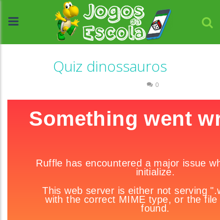
Quiz dinossauros
Quiz História e Geografia
0
//