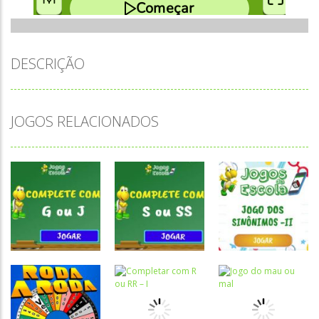
DESCRIÇÃO
JOGOS RELACIONADOS
Atividades
Atividades
Atividades
Português e
Português e
Português e
Matemática
Matemática
Matemática
Completar
Completar
Jogo dos