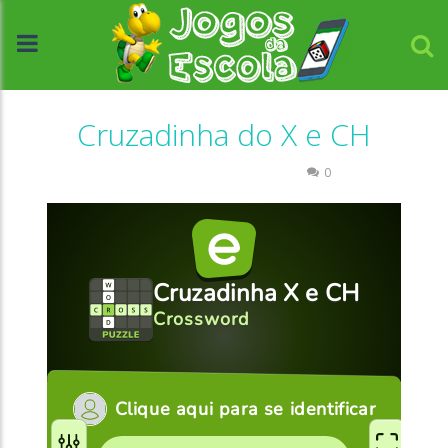
Cruzadinha do X e CH
Escrita
Palavras Cruzadas
0
//