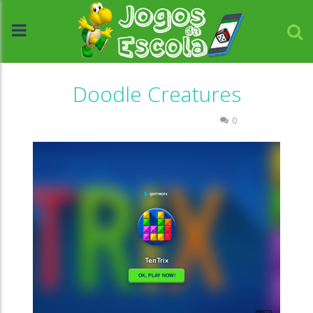
Doodle Creatures
Passatempo
Quebra-cabeça
0
//