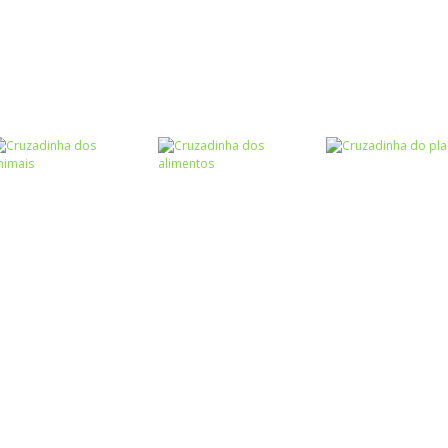
Escrita
Escrita
Cruzadinha do S e
Cruzadinha das
Escrita
Cruzadinha do C
SS
profissões
Língua
Língua
Estrangeira
Estrangeira
Cruzadinha
Cruzadinha
Escrita
Cruzadinha do LH
inglês II
inglês I
Escrita
Escrita
Ciências
Cruzadinha dos
Cruzadinha dos
Cruzadinha do
animais
alimentos
planeta