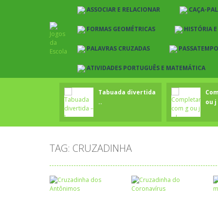
ASSOCIAR E RELACIONAR
CAÇA-PA
FORMAS GEOMÉTRICAS
HISTÓRIA 
PALAVRAS CRUZADAS
PASSATEMP
ATIVIDADES PORTUGUÊS E MATEMÁTICA
Tabuada divertida
Com
..
ou j 
TAG: CRUZADINHA