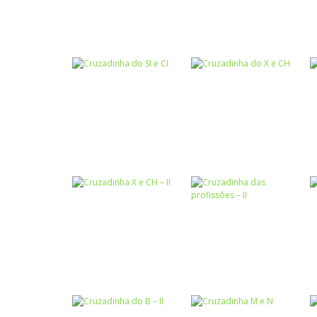
Escrita
Ciências
Cruzadinha dos
Cruzadinha do
Antônimos
Coronavírus
Escrita
Escrita
Cruzadinha do SI
Cruzadinha do X
e CI
e CH