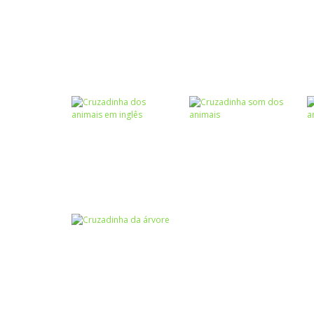
Escrita
Escrita
Cruzadinha X e
Cruzadinha das
CH – II
profissões – II
Escrita
Cruzadinha do B –
Escrita
II
Cruzadinha M e N
Língua
Estrangeira
Cruzadinha dos
Escrita
animais em
Cruzadinha som
inglês
dos animais