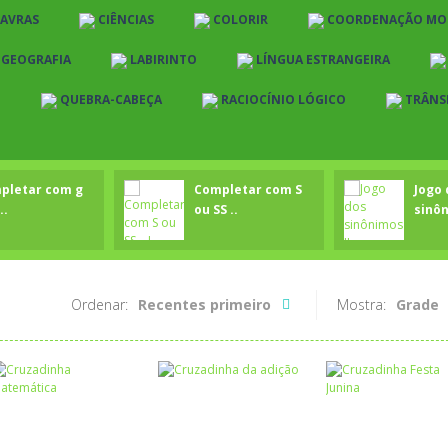
LAVRAS
CIÊNCIAS
COLORIR
COORDENAÇÃO MO
E GEOGRAFIA
LABIRINTO
LÍNGUA ESTRANGEIRA
O
QUEBRA-CABEÇA
RACIOCÍNIO LÓGICO
TRÂNS
pletar com g
Completar com S
Jogo 
..
ou SS ..
sinôn
Ordenar:
Recentes primeiro
Mostra:
Grade