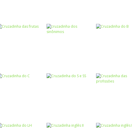
Atividades
Português e
Palavras
Matemática
Números
Cruzadas
Cruzadinha
Cruzadinha da
Cruzadinha Fes
matemática
adição
Junina
Escrita
Escrita
Cruzadinha das
cruzadinha dos
Escrita
frutas
sinônimos
Cruzadinha do 