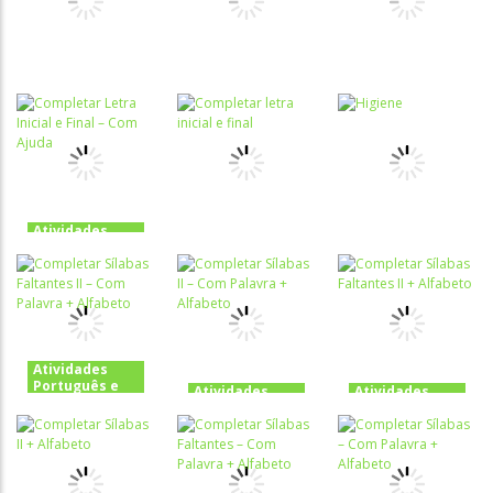
O gato
Matemática
Matemática
Desafio do H
malhado
Borboletinha
Atividades
Português e
Atividades
Atividades
Matemática
Português e
Português e
Quem tem
Matemática
Matemática
A casa e seu
O Sapo não
medo de
dono
lava o pé
monstros?
Atividades
Português e
Atividades
Matemática
Português e
Completar
Matemática
Atividades
Letra Inicial e
Completar
Português e
Final – Com
letra inicial e
Matemática
Ajuda
final
Higiene
Atividades
Português e
Atividades
Atividades
Matemática
Português e
Português e
Completar
Matemática
Matemática
Sílabas
Completar
Completar
Faltantes II –
Sílabas II –
Sílabas
Com Palavra +
Com Palavra +
Faltantes II +