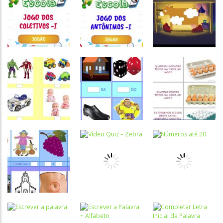
Português e
Português e
Português e
Matemática
Matemática
Matemática
Jogo dos
Jogo dos
Animais com
coletivos II
antônimos II
CH
Atividades
Atividades
Atividades
Português e
Português e
Português e
Matemática
Matemática
Matemática
Jogo dos
Jogo dos
Vídeo Quiz –
coletivos I
antônimos I
Vaca
Atividades
Atividades
Português e
Português e
Atividades
Matemática
Matemática
Português e
Contagem de
Complete a
Matemática
brinquedos
sílaba inicial
Duzia e meia
Atividades
Português e
Atividades
Atividades
Matemática
Português e
Português e