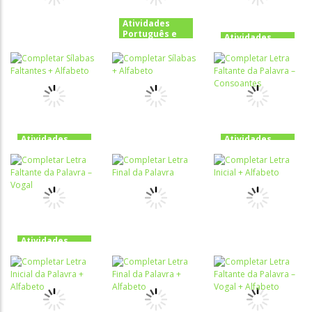
Alfabeto
Alfabeto
Alfabeto
Atividades
Português e
Atividades
Matemática
Português e
Atividades
Completar
Matemática
Português e
Sílabas
Completar
Matemática
Completar
Faltantes –
Sílabas – Com
Sílabas II +
Com Palavra +
Palavra +
Alfabeto
Alfabeto
Alfabeto
Atividades
Atividades
Português e
Português e
Atividades
Matemática
Matemática
Português e
Completar
Completar
Matemática
Sílabas
Completar
Letra Faltante
Faltantes +
Sílabas +
da Palavra –
Alfabeto
Alfabeto
Consoantes
Atividades
Português e
Atividades
Atividades
Matemática
Português e
Português e
Completar
Matemática
Matemática
Letra Faltante
Completar
Completar
da Palavra –
Letra Final da
Letra Inicial +