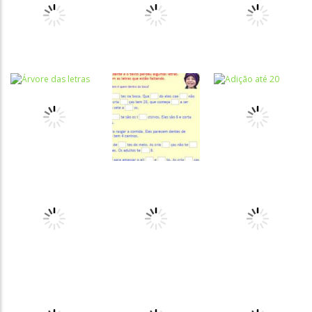
Complete
Matemática
Matemática
Vogais
Vídeo Quiz –
Números até
Faltantes
Zebra
20
Atividades
Atividades
Português e
Português e
Atividades
Matemática
Matemática
Português e
Escrever a
Completar
Matemática
Escrever a
Palavra +
Letra Inicial
palavra
Alfabeto
da Palavra
Atividades
Atividades
Português e
Português e
Atividades
Matemática
Matemática
Português e
Árvore das
Trabalhando
Matemática
letras
com M e N
Adição até 20
Atividades
Português e
Atividades
Atividades
Matemática
Português e
Português e
Completar
Matemática
Matemática