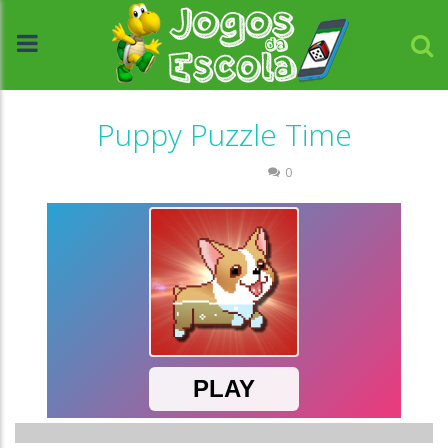
Puppy Puzzle Time
Quebra-cabeça
0
//