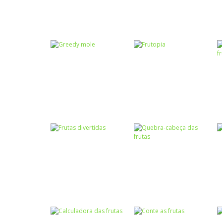
Raciocínio Lógico
Passatempo
Lof Fruits Puzzles
Harvest Stealer
Coordenação
Raciocínio Lógico
Motora
Greedy mole
Frutopia