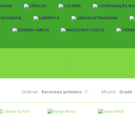
LAVRAS
CIÊNCIAS
COLORIR
COORDENAÇÃO MO
E GEOGRAFIA
LABIRINTO
LÍNGUA ESTRANGEIRA
O
QUEBRA-CABEÇA
RACIOCÍNIO LÓGICO
TRÂNS
Ordenar:
Recentes primeiro
Mostra:
Grade