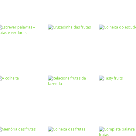
Coordenação
Raciocínio Lógico
Motora
Quebra-cabeça
Colheita da Alice
Mango Mania
Swipe Match
Atividades
Português e
Matemática
Escrever palavras
Escrita
Passatempo
– frutas e
Cruzadinha das
Colheita do
verduras
frutas
escudeiro