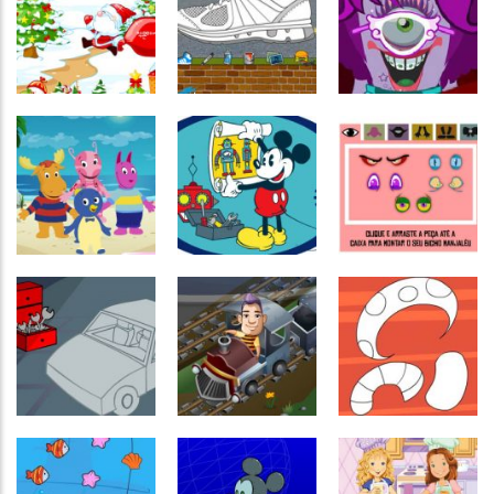
Ciências
Monte uma
Escrita
Passatempo
Abc – I
bactéria
Cara de fruta
Passatempo
Passatempo
Jogo do papai
Monte um
Passatempo
noel
Tênis colorido
monstro
Passatempo
Passatempo
Passatempo
Aventuras dos
Lab de robôs
Montar o
Backardigans
do Mickey
Manjaléu
Raciocínio
Passatempo
Lógico