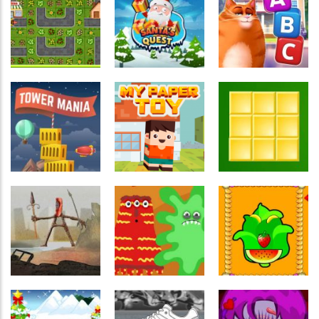
Associar e
Língua
Relacionar
Estrangeira
Língua
Construction
Word Connect
Estrangeira
Set 3D
Bee English
2021
Língua
Labirinto
Estrangeira
Raciocínio
Pizza Delivery
Kitty Scramble
Lógico
Puzzles
Santa’s Quest
(inglês)
Raciocínio
Lógico
Coordenação
Monte o
Motora
Passatempo
Tower Mania
My paper toy
quadrado