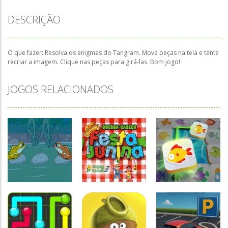
DESCRIÇÃO
O que fazer: Resolva os enigmas do Tangram. Mova peças na tela e tente
recriar a imagem. Clique nas peças para girá-las. Bom jogo!
JOGOS RELACIONADOS
Quebra-
Raciocínio
cabeça
Lógico
Quebra-
Mahjong
Raciocínio
cabeça Festa
Connect Fish
Lógico