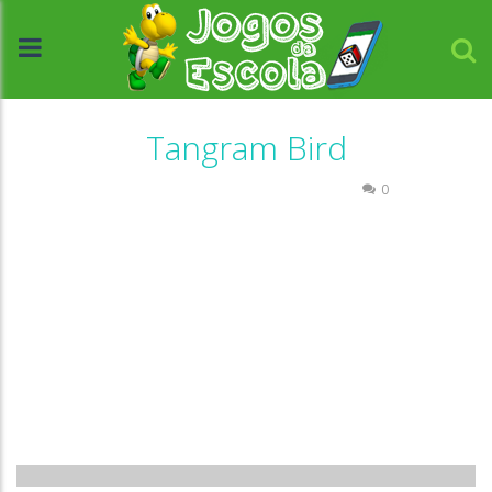
Tangram Bird
Quebra-cabeça
Raciocínio Lógico
0
//