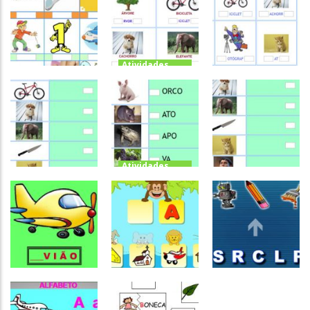
Completar
Completar
Escrita
Letra Inicial
Começa com
com letra
da Palavra
que letra?
inicial I
Atividades
Português e
Atividades
Matemática
Português e
Atividades
Completar
Matemática
Português e
Letra Inicial e
Completar
Matemática
Complete com
Final – Com
letra inicial e
as vogais
Ajuda
final
Atividades
Português e
Atividades
Matemática
Português e
Atividades
Completar
Matemática
Português e
Completar
Letra Inicial
Matemática
Letra Inicial +
da Palavra +
Completar
Alfabeto
Alfabeto
Letra Inicial