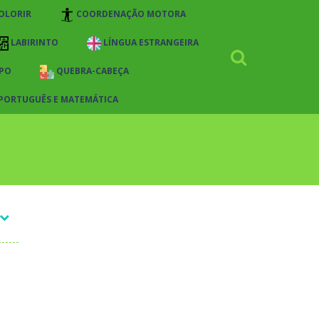
OLORIR
COORDENAÇÃO MOTORA
LABIRINTO
LÍNGUA ESTRANGEIRA
PO
QUEBRA-CABEÇA
 PORTUGUÊS E MATEMÁTICA