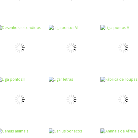
Raciocínio Lógico
Raciocínio Lógico
Números
Number jumper
Quatro macacos
Sequências
Números
Desenhos
Números
Números
escondidos
Liga pontos VI
Liga pontos V