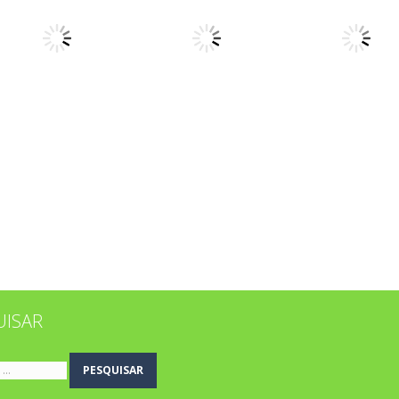
Coordenação
Números
Escrita
Motora
Liga pontos II
Ligar letras
Fábrica de rou
Memória
Memória
Memória
Genius animais
Genius bonecos
Animais da Áfr
UISAR