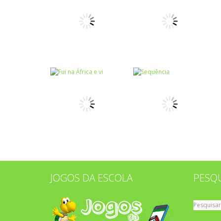
Números
Números
Liga pontos IV
Liga pontos III
Coordenação
Motora
Memória
Ligar pontos I
Genius
JOGOS DA ESCOLA
PESQ
Associar e
Associar e
Relacionar
Relacionar
Fui na África e vi
Sequência
Pesquisar
por: