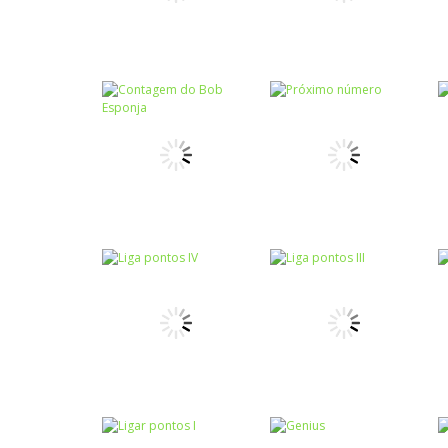
Raciocínio Lógico
Raciocínio Lógico
Conecte 4
Borda cheia
Números
Contagem do
Números
Bob Esponja
Próximo número