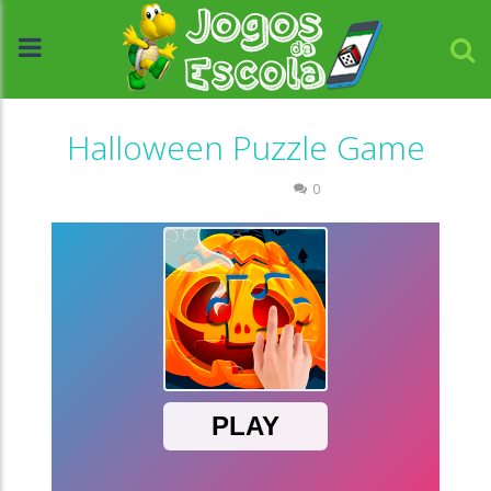
Halloween Puzzle Game
Quebra-cabeça
0
//