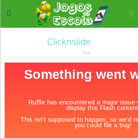
Clicknslide
Quebra-cabeça
0
//