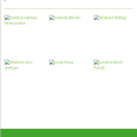
Quebra-
cabeça
Quebra-
Quebra-
Quebra-
cabeça
cabeça
cabeça Festa
Animals
Abstract
Junina
Blocks
Sliding
Atividades
Português e
Quebra-
Matemática
cabeça
Quebra-
Desenvolvido por Jogos da Escola | sitejogosdaescola@gmail.com
Alfabeto dos
Lovable Birds
cabeça
animais
Loop Hexa
Puzzle