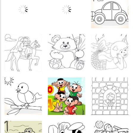
Coordenação
Motora
Colorir
Colorir
Drawing
Colorir
Colorir com
Master Fun
esportistas I
números
Colorir
Colorir
Colorir
Colorir
Colorir abelha
princesas I
Colorir carro
Colorir
Colorir
Colorir
Colorir
princesas III
Colorir urso
Colorir sereia