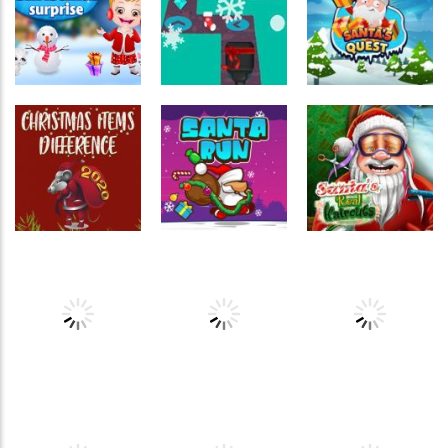
Entrega de
Princess
presente de
Christmas
Passatempo
natal
Party
Santa Racer
Passatempo
Baby Hazel
Coordenação
Raciocínio
Christmas
Motora
Lógico
Surprise
Cartoon Dash
Santa’s Quest
Passatempo
Associar e
Cortes de
Relacionar
Coordenação
Diferenças de
cabelo do
Motora
itens de Natal
Santa Run
Papai Noel
Passatempo
Passatempo
Raciocínio
Gingerbread
Baby Hazel
Lógico