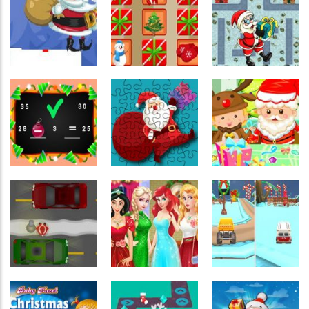
Raciocínio
Raciocínio
Lógico
Memória
Lógico
Laboratório
Memória de
Presentes de
de Códigos
Natal
Natal
Raciocínio
Memória
Lógico
Coordenação
Christmas
Santa is
Motora
Stick Santa
Memory
Coming
Quebra-
Coordenação
cabeça
Motora
Jigsaw Puzzle
Christmas Gift
Números
Xmas Math
Christmas
Box
Coordenação
Motora
Passatempo