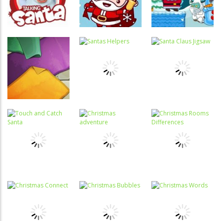
Papai Noel
Natal
Natal
Associar e
Relacionar
Coordenação
Christmas
Passatempo
Motora
Santa Claus
Time
Santa Claus
Funny Time
Difference
Adventures
Raciocínio
Coordenação
Quebra-
Lógico
Motora
cabeça
Segredo dos
Santas
Santa Claus
Carpetes
Helpers
Jigsaw
Associar e
Relacionar
Coordenação
Christmas
Motora
Passatempo
Touch and
Christmas
Rooms