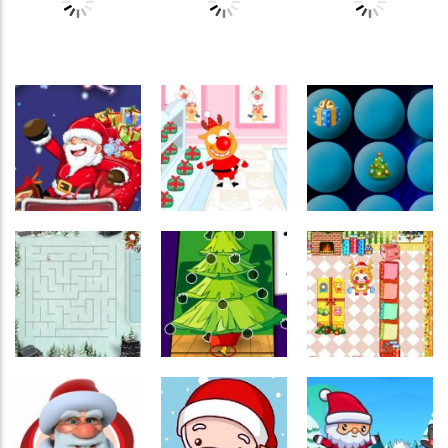
Jogo do papai
Árvore de
cabeça do
noel
Natal
Papai Noel
Raciocínio
Raciocínio
Raciocínio
Lógico
Lógico
Lógico
Winter
Santas
Winter
Holidays
Warehouse
Mahjong
Raciocínio
Lógico
Passatempo
Memória
Christimas
Presentes de
Jogo da
Breaker
Natal
memória III
Coordenação
Coordenação
Labirinto
Motora
Motora
Labirinto do
Decoração de
Shopping de