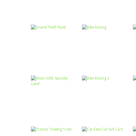
Coordenação
Coordenação
Motora
Motora
Offroad Indian
Mike e Mia na
Truck Hill Drive
Praia
Coordenação
Motora
Coordenação
Grand Theft
Motora
Stunt
Bike Racing