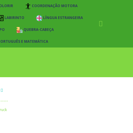
OLORIR
COORDENAÇÃO MOTORA
LABIRINTO
LÍNGUA ESTRANGEIRA
PO
QUEBRA-CABEÇA
PORTUGUÊS E MATEMÁTICA