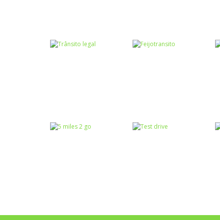
Road rash pro
Passatempo
challenge
Bike mania
Passatempo
Passatempo
FFX Runner
Car chase
Trânsito
Trânsito
Trânsito legal
Feijotransito