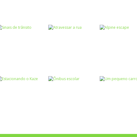
Passatempo
Passatempo
Passatempo
Avião da Polly
Air traffic control
Space Explorer
Passatempo
Coordenação
Corrida
Motora
Trânsito
Zuzubalândia
Corrida interativa
Estrada maluc
Trânsito
Passatempo
Passatempo
Sinais de trânsito
Atravessar a rua
Alpine escape