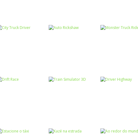
Coordenação
Motora
Coordenação
Coordenação
Zombie Monste
Motora
Motora
Bike Descent
Mountain Cycler
Truck
Passatempo
Coordenação
Monster Truck
Passatempo
Motora
City Truck Driver
Auto Rickshaw
Rider