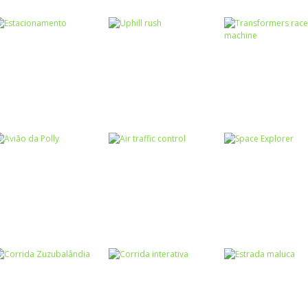
Coordenação
Coordenação
Coordenação
Motora
Motora
Motora
American truck
Kayake radical
Monster truck
Passatempo
Coordenação
Transformers
Motora
Passatempo
Estacionamento
Uphill rush
race machine