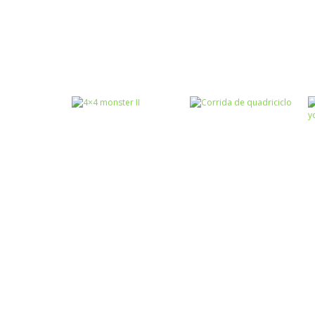
Coordenação
Motora
Coordenação
Moto X3M:
Motora
Spooky Land
Bike Racing 2
Passatempo
Passatempo
Tractor Towing
Car Eats Car Evil
Train
Cars
Passatempo
Corrida de
Passatempo
4×4 monster II
quadriciclo