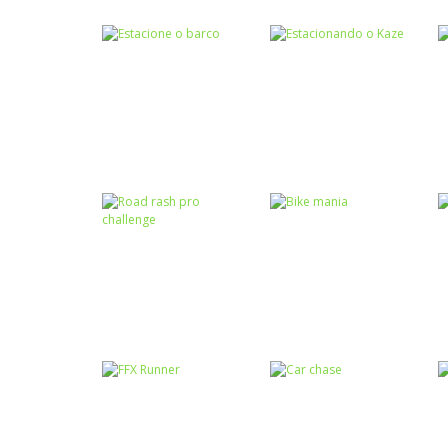
Números
Estrada da
Passatempo
Heat rush future
matemática
Coordenação
Coordenação
Motora
Motora
Estacione o
Estacionando o
barco
Kaze
Passatempo