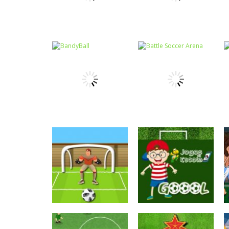
Memória
Coordenação
Memória da Copa
Motora
Chute no alvo
do Mundo
Passatempo
Coordenação
Battle Soccer
Motora
BandyBall
Arena