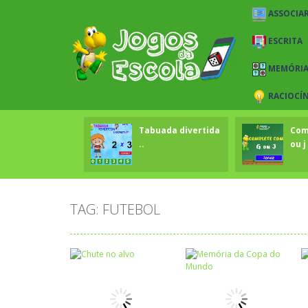
ASSOCIAR
ESCRITA
MEMÓRI
RACIOCÍ
Tabuada divertida
Com
..
ou j 
TAG: FUTEBOL