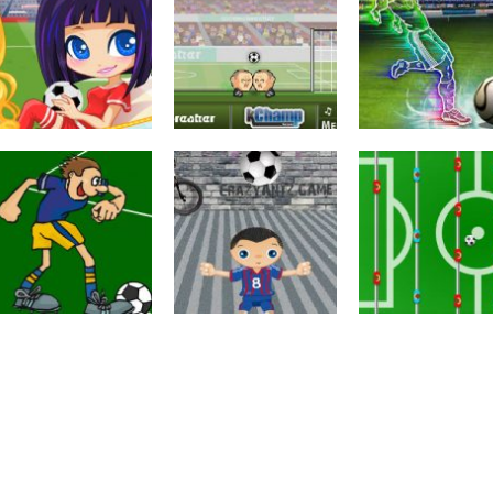
Passatempo
Passatempo
Passatempo
Funny soccer
Crazy Freekick
Penalidades
Passatempo
Sports heads
Passatempo
Passatempo
Girls go soccer
football
Copa de futebo
Números
Coordenação
Coordenação
Gol da
Motora
Motora
multiplicação
Embaixadinhas
Foosball