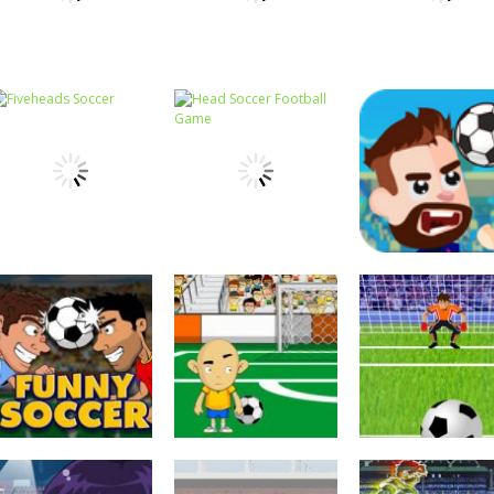
Passatempo
Passatempo
Foot Chinko
Football Champ
Passatempo
Foot Chinko
World Cup
3D
Coordenação
Motora
Coordenação
Coordenação
Head Soccer
Motora
Motora
Fiveheads Soccer
Football Game
Football Maste