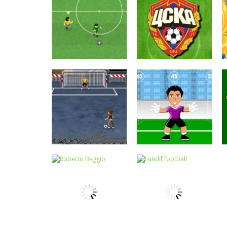
Atividades
Português e
Passatempo
Matemática
Penalty Shoot
Goool
Passatempo
Copa do mundo
Passatempo
de futebol
Quiz futebol
Números
Pênalti da
Passatempo
Futebol de rua
tabuada