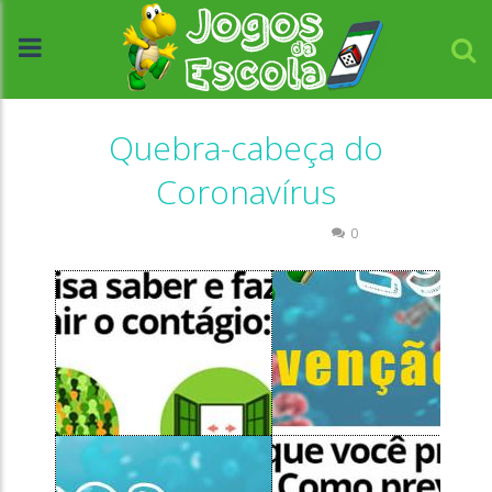
Quebra-cabeça do
Coronavírus
Ciências
Quebra-cabeça
0
//