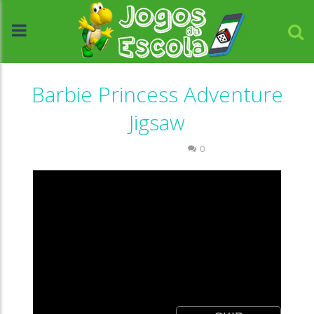
Barbie Princess Adventure
Jigsaw
Quebra-cabeça
0
//