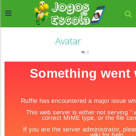
Avatar
Quebra-cabeça
0
//