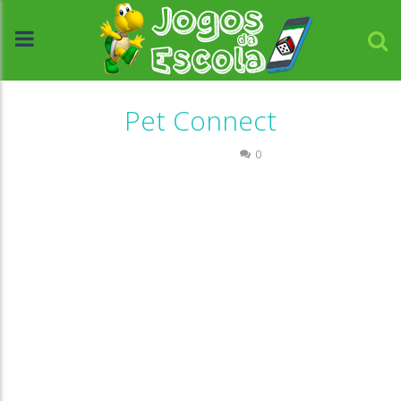
Pet Connect
Quebra-cabeça
0
//