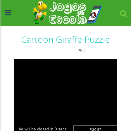
Cartoon Giraffe Puzzle
Quebra-cabeça
0
//