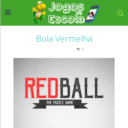
Bola Vermelha
Quebra-cabeça
0
//