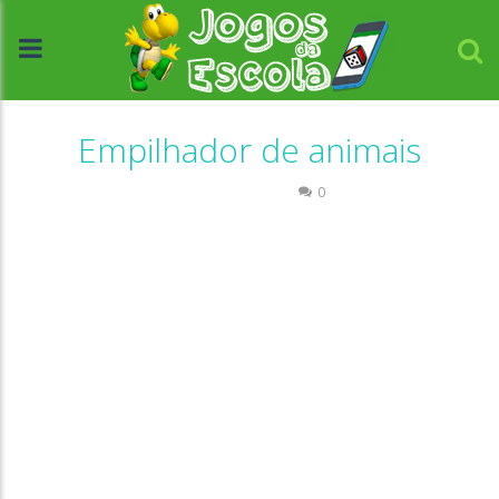
Empilhador de animais
Quebra-cabeça
0
//