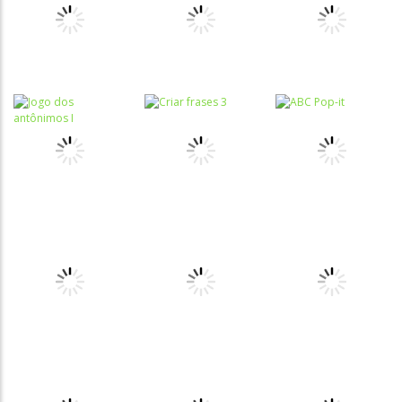
Matemática
Matemática
Escrita
Completar
Completar
Meios de
palavras 1
com vogais II
transportes
Atividades
Escrita
Escrita
Português e
Jogo das
Cruzadinha
Matemática
Palavras com
dos
Jogo dos
P – I
Antônimos
coletivos I
Atividades
Português e
Atividades
Matemática
Português e
Jogo dos
Matemática
Escrita
antônimos I
Criar frases 3
ABC Pop-it
Atividades
Português e
Atividades
Atividades
Matemática
Português e
Português e
Completar
Matemática
Matemática