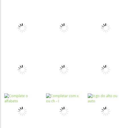
Escrita
Escrita
Jogo das
Jogo das
Palavras com
Palavras com
Escrita
C – II
V – II
Zoo trivia
Escrita
Escrita
Coordenação
Spongebob
Jogo das
Motora
Letras e
Hidden
Palavras com
formas
Alphabets
B – I
Escrita
Língua
Organizar
Estrangeira
Escrita
Kid Puzzle
Alphabet
palavras Festa
ABCD
Jump
junina