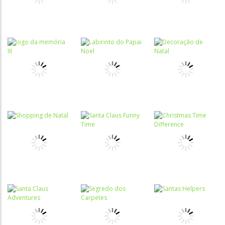
Holidays
Warehouse
Mahjong
Raciocínio
Lógico
Colorir
Passatempo
Christimas
Colorir
Presentes de
Breaker
presépio
Natal
Coordenação
Memória
Labirinto
Motora
Jogo da
Labirinto do
Decoração de
memória III
Papai Noel
Natal
Associar e
Relacionar
Coordenação
Christmas
Motora
Passatempo
Shopping de
Santa Claus
Time