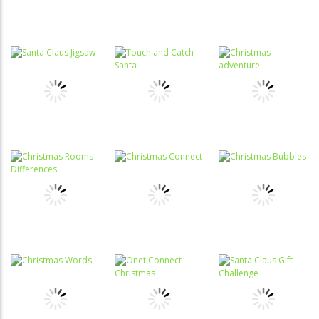
Natal
Funny Time
Difference
Coordenação
Raciocínio
Coordenação
Motora
Lógico
Motora
Santa Claus
Segredo dos
Santas
Adventures
Carpetes
Helpers
Quebra-
Coordenação
cabeça
Motora
Passatempo
Santa Claus
Touch and
Christmas
Jigsaw
Catch Santa
adventure
Associar e
Relacionar
Raciocínio
Raciocínio
Christmas
Lógico
Lógico
Rooms
Christmas
Christmas
Differences
Connect
Bubbles