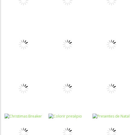
Zball
Coletar
Jogo do papai
Christimas
presentes
noel
Passatempo
Passatempo
Árvore de
Tower of
Passatempo
Natal
Bolo de Natal
presents
Quebra-
cabeça
Quebra-
Escrita
Escrita
cabeça do
A meia de
Alfabeto das
Papai Noel
Natal
renas
Raciocínio
Raciocínio
Raciocínio
Lógico
Lógico
Lógico
Winter
Santas
Winter