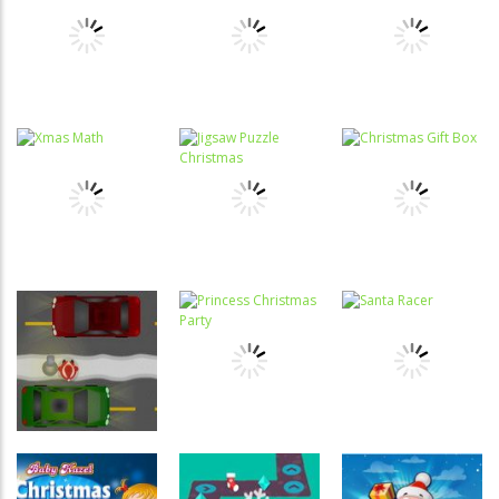
Raciocínio
Raciocínio
Lógico
Memória
Lógico
Laboratório
Memória de
Presentes de
de Códigos
Natal
Natal
Raciocínio
Memória
Lógico
Coordenação
Christmas
Santa is
Motora
Stick Santa
Memory
Coming
Quebra-
Coordenação
cabeça
Motora
Jigsaw Puzzle
Christmas Gift
Números
Xmas Math
Christmas
Box
Coordenação
Motora
Passatempo