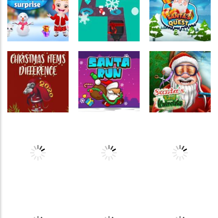
Entrega de
Princess
presente de
Christmas
Passatempo
natal
Party
Santa Racer
Passatempo
Baby Hazel
Coordenação
Raciocínio
Christmas
Motora
Lógico
Surprise
Cartoon Dash
Santa’s Quest
Passatempo
Associar e
Cortes de
Relacionar
Coordenação
Diferenças de
cabelo do
Motora
itens de Natal
Santa Run
Papai Noel
Passatempo
Coordenação
Raciocínio
Baby Hazel em
Motora
Lógico