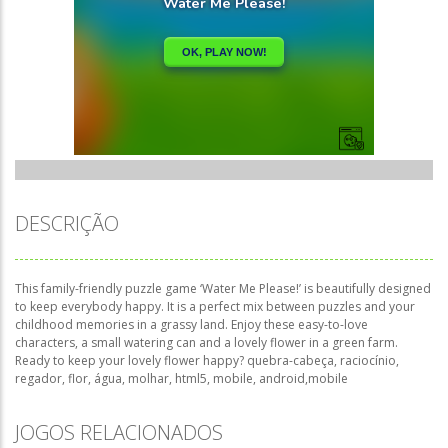
DESCRIÇÃO
This family-friendly puzzle game ‘Water Me Please!’ is beautifully designed
to keep everybody happy. It is a perfect mix between puzzles and your
childhood memories in a grassy land. Enjoy these easy-to-love
characters, a small watering can and a lovely flower in a green farm.
Ready to keep your lovely flower happy? quebra-cabeça, raciocínio,
regador, flor, água, molhar, html5, mobile, android,mobile
JOGOS RELACIONADOS