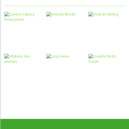
Quebra-
cabeça
Quebra-
Quebra-
Quebra-
cabeça
cabeça
cabeça Festa
Animals
Abstract
Junina
Blocks
Sliding
Atividades
Português e
Quebra-
Matemática
cabeça
Quebra-
Desenvolvido por Jogos da Escola | sitejogosdaescola@gmail.com
Alfabeto dos
Lovable Birds
cabeça
animais
Loop Hexa
Puzzle