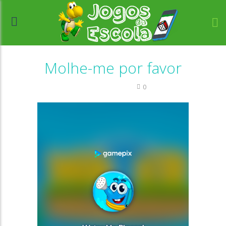
Molhe-me por favor
Quebra-cabeça
0
//