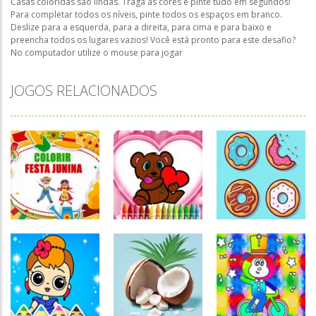
Casas coloridas são lindas. Traga as cores e pinte tudo em segundos!
Para completar todos os níveis, pinte todos os espaços em branco.
Deslize para a esquerda, para a direita, para cima e para baixo e
preencha todos os lugares vazios! Você está pronto para este desafio?
No computador utilize o mouse para jogar
JOGOS RELACIONADOS
Colorir
Colorir
Colorir Festa
Animals
Colorir
Junina
Coloring
Colorir Donuts