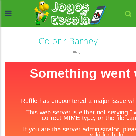
Colorir Barney
Colorir
0
//