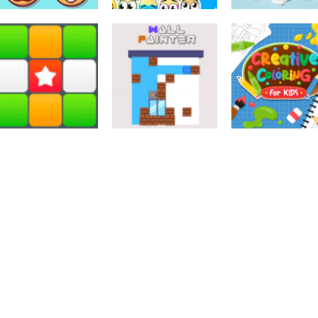
Colorir
Colorir
Colorir
Colorir Donuts
Colorir a boneca
Colorir o coco
Colorir
Colorir
Colorir
Color Me
Wall Painter
Creative Colori