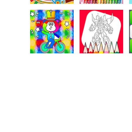
Colorir
Colorir Festa
Colorir
Junina
Animals Coloring
Colorir
Colorir o Robô e o
Colorir
Colorir o macaco
carro