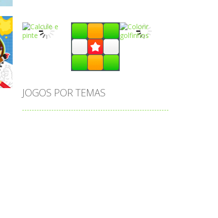
Play
Play
Play
Play
Play
Play
JOGOS POR TEMAS
Play
Play
Play
adição
alfabeto
Android
animais
associar
atenção
atividade
ng
atividades
atividades de matemática
blocos
bola
bolas
caminhos
carro
carros
caça-palavras
ciências
ciências da natureza
coelho