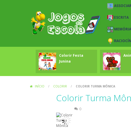
ASSOCIAR
ESCRITA
MEMÓRI
RACIOCÍ
Colorir Festa
Ani
Junina
INÍCIO
/
COLORIR
/
COLORIR TURMA MÔNICA
Colorir Turma Môn
Colorir
0