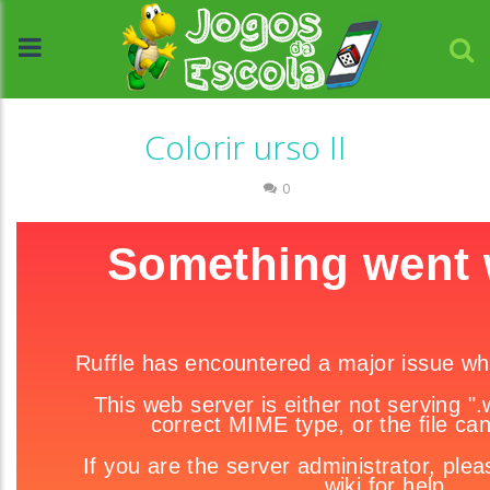
Colorir urso II
Colorir
0
//