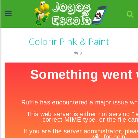
Colorir Pink & Paint
Colorir
0
//