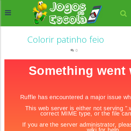
Colorir patinho feio
Colorir
0
//