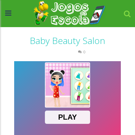
Baby Beauty Salon
Passatempo
0
//