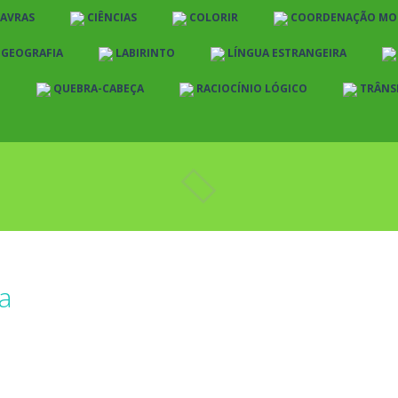
LAVRAS
CIÊNCIAS
COLORIR
COORDENAÇÃO MO
E GEOGRAFIA
LABIRINTO
LÍNGUA ESTRANGEIRA
O
QUEBRA-CABEÇA
RACIOCÍNIO LÓGICO
TRÂNS
a