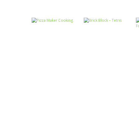
Passatempo
Miss Charming
Passatempo
Desert Car Race
Unicorn Hairstyle
Passatempo
Passatempo
Pizza Maker
Brick Block –
Cooking
Tetris