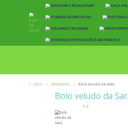
ASSOCIAR E RELACIONAR
CAÇA-PA
FORMAS GEOMÉTRICAS
HISTÓRIA 
PALAVRAS CRUZADAS
PASSATEMP
ATIVIDADES PORTUGUÊS E MATEMÁTICA
INÍCIO
/
PASSATEMPO
/
BOLO VELUDO DA SARA
Bolo veludo da Sar
Passatempo
0