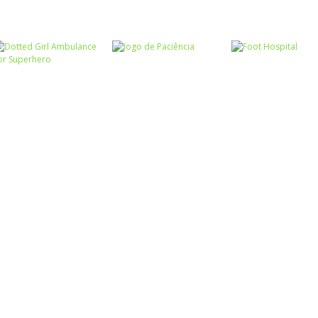
Associar e
Relacionar
Funny Princesses
Passatempo
– Spot the
Cooking Cafe
Passatempo
Difference
Pilot Heroes
Food Chef
Passatempo
Dotted Girl
Ambulance For
Passatempo
Passatempo
Superhero
Jogo de Paciência
Foot Hospital