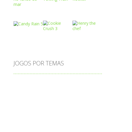
Play
Play
Play
Play
Play
Play
JOGOS POR TEMAS
Play
Play
Play
adição
alfabeto
Android
animais
associar
atenção
atividade
atividades
atividades de matemática
blocos
bola
bolas
caminhos
carro
carros
caça-palavras
ciências
ciências da natureza
coelho