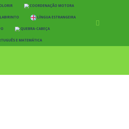
OLORIR
COORDENAÇÃO MOTORA
LABIRINTO
LÍNGUA ESTRANGEIRA
PO
QUEBRA-CABEÇA
RTUGUÊS E MATEMÁTICA