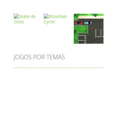
Play
Play
Play
Play
Play
Play
JOGOS POR TEMAS
Play
Play
Play
adição
alfabeto
Android
animais
associar
atenção
atividade
atividades
atividades de matemática
blocos
bola
bolas
caminhos
carro
carros
caça-palavras
ciências
ciências da natureza
coelho