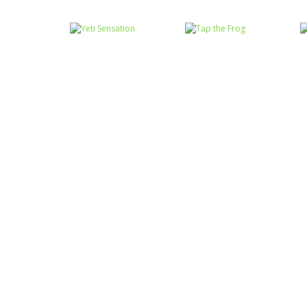
Coordenação
Coordenação
Motora
Motora
Labirinto do
Não toque no
Mouse
vermelho
Coordenação
Coordenação
Motora
Motora
Yeti Sensation
Tap the Frog