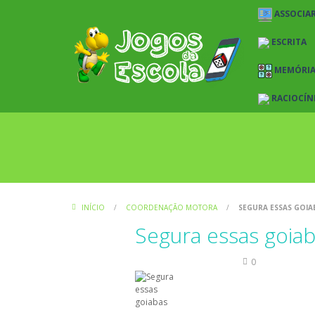
ASSOCIAR
ESCRITA
MEMÓRI
RACIOCÍN
INÍCIO
/
COORDENAÇÃO MOTORA
/
SEGURA ESSAS GOIA
Segura essas goia
Coordenação Motora
0