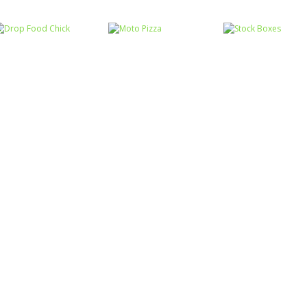
Coordenação
Motora
Coordenação
Coordenação
Ball Balance
Motora
Motora
Rabbit Samurai
Challenge
Chute no alvo
Coordenação
Coordenação
Coordenação
Motora
Motora
Motora
Drop Food Chick
Moto Pizza
Stock Boxes